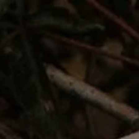
c
Pizza Classic +
Feinschmecker Pizza
Garden's Community 